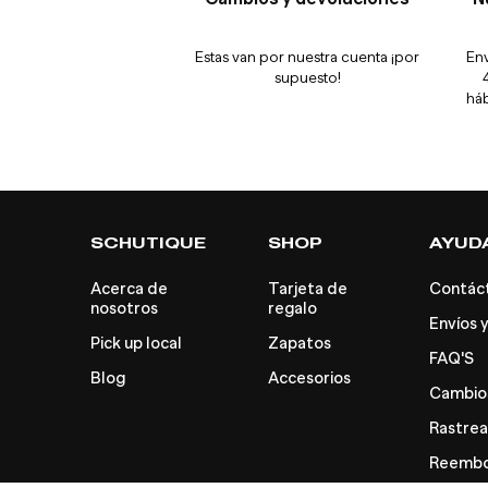
Estas van por nuestra cuenta ¡por
Env
supuesto!
háb
SCHUTIQUE
SHOP
AYUD
Acerca de
Tarjeta de
Contác
nosotros
regalo
Envíos y
Pick up local
Zapatos
FAQ'S
Blog
Accesorios
Cambios
Rastrea
Reembol