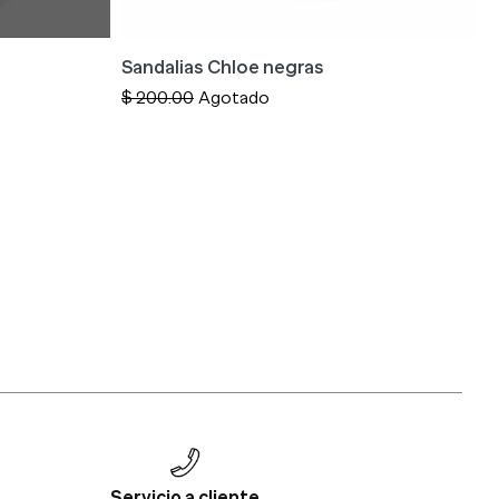
Sandalias Chloe negras
S
Precio
$ 200.00
Agotado
P
$
habitual
h
Servicio a cliente