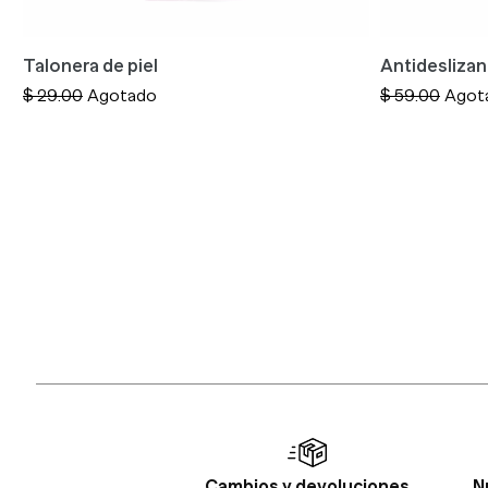
Talonera de piel
Antidesliza
Precio
$ 29.00
Agotado
Precio
$ 59.00
Agot
habitual
habitual
Cambios y devoluciones
N