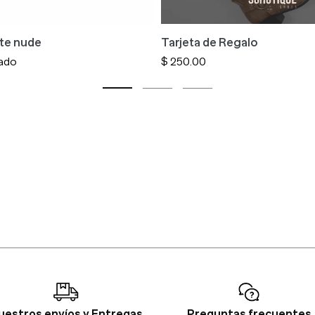
nte nude
Tarjeta de Regalo
ado
Precio
$ 250.00
habitual
uestros envíos y Entregas
Preguntas frecuentes