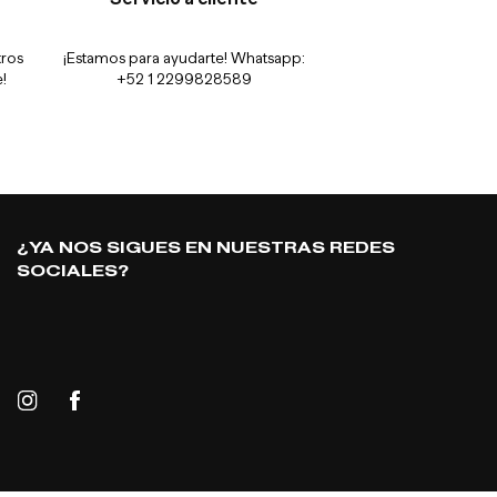
tros
¡Estamos para ayudarte! Whatsapp:
!
+52 1 2299828589
¿YA NOS SIGUES EN NUESTRAS REDES
SOCIALES?
Instagram
Facebook