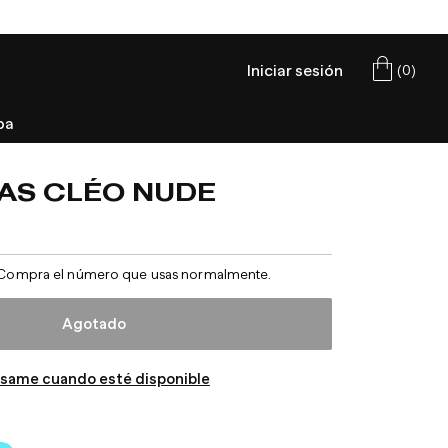
Iniciar sesión
(
0
)
Carrito
pa
AS CLÉO NUDE
eal. Compra el número que usas normalmente.
Agotado
ísame cuando esté disponible