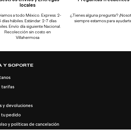
locales
iamos a todo México. Express: 2-
¿Tienes alguna pregunta? ¡Noso
4 días hábiles. Estándar: 2-7 días
siempre estamos para ayudarte
iles. Envío día siguiente Nacional.
Recolección sin costo en
Villahermosa
A Y SOPORTE
tanos
 tarifas
 y devoluciones
 tu pedido
so y políticas de cancelación