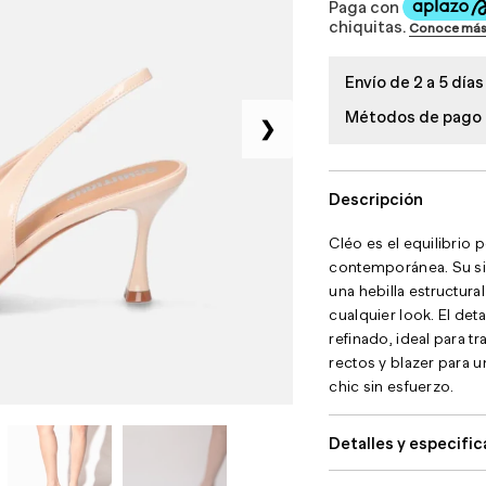
Envío de 2 a 5 días
Métodos de pago
❯
Descripción
Cléo es el equilibrio 
contemporánea. Su silu
una hebilla estructura
cualquier look. El de
refinado, ideal para t
rectos y blazer para u
chic sin esfuerzo.
Detalles y especifi