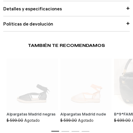
Detalles y especificaciones
Políticas de devolución
TAMBIÉN TE RECOMENDAMOS
Alpargatas Madrid negras
Alpargatas Madrid nude
B*9*FAM
Precio
Precio
Precio
$ 599.00
Agotado
$ 599.00
Agotado
$ 699.00
habitual
habitual
habitual