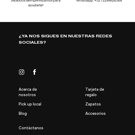
¡Nosotros siempre estamos para
Whatsapp: +52 1 2299828589
ayudarte!
¿YA NOS SIGUES EN NUESTRAS REDES
SOCIALES?
Instagram
Facebook
Acerca de
Tarjeta de
nosotros
regalo
Pick up local
Zapatos
Blog
Accesorios
Contáctanos