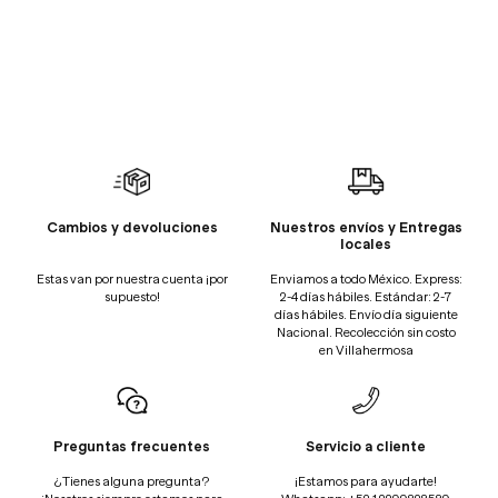
Cambios y devoluciones
Nuestros envíos y Entregas
locales
Estas van por nuestra cuenta ¡por
Enviamos a todo México. Express:
supuesto!
2-4 días hábiles. Estándar: 2-7
días hábiles. Envío día siguiente
Nacional. Recolección sin costo
en Villahermosa
Preguntas frecuentes
Servicio a cliente
¿Tienes alguna pregunta?
¡Estamos para ayudarte!