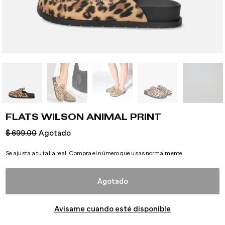
FLATS WILSON ANIMAL PRINT
Precio
$ 699.00
Agotado
habitual
Se ajusta a tu talla real. Compra el número que usas normalmente.
Agotado
Avísame cuando esté disponible