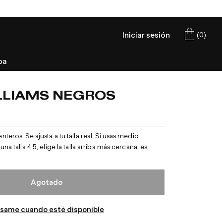
Iniciar sesión
(
0
)
Carrito
pa
LLIAMS NEGROS
ros. Se ajusta a tu talla real. Si usas medio
a talla 4.5, elige la talla arriba más cercana, es
Agotado
ísame cuando esté disponible