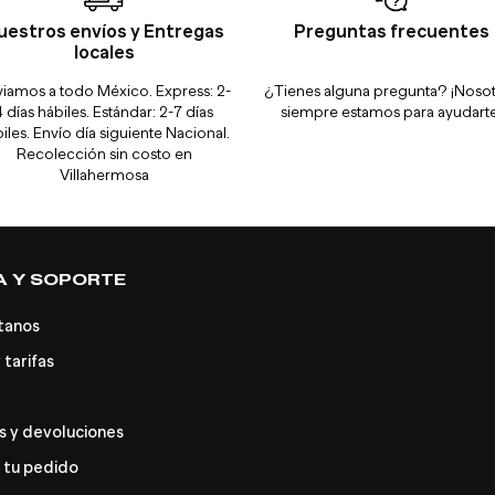
uestros envíos y Entregas
Preguntas frecuentes
locales
iamos a todo México. Express: 2-
¿Tienes alguna pregunta? ¡Noso
4 días hábiles. Estándar: 2-7 días
siempre estamos para ayudarte
iles. Envío día siguiente Nacional.
Recolección sin costo en
Villahermosa
A Y SOPORTE
tanos
 tarifas
 y devoluciones
 tu pedido