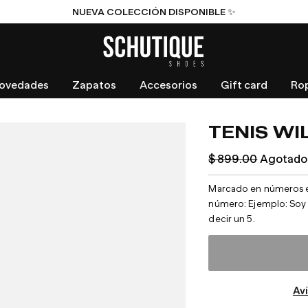
NUEVA COLECCIÓN DISPONIBLE ✨
ovedades
Zapatos
Accesorios
Gift card
Ro
TENIS WI
Precio
$ 899.00
Agotado
habitual
Marcado en números ente
número: Ejemplo: Soy un
decir un 5.
Av