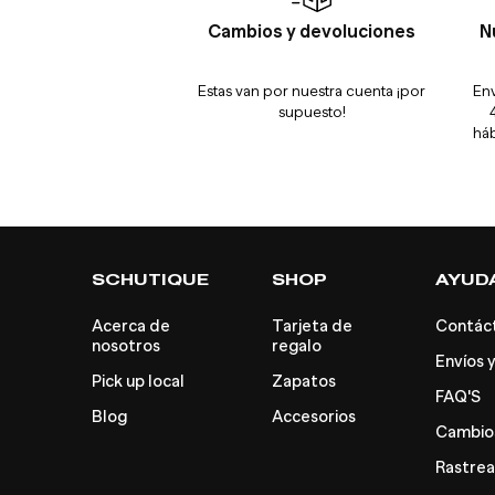
Cambios y devoluciones
N
Estas van por nuestra cuenta ¡por
Env
supuesto!
háb
SCHUTIQUE
SHOP
AYUD
Acerca de
Tarjeta de
Contác
nosotros
regalo
Envíos y
Pick up local
Zapatos
FAQ'S
Blog
Accesorios
Cambios
Rastrea