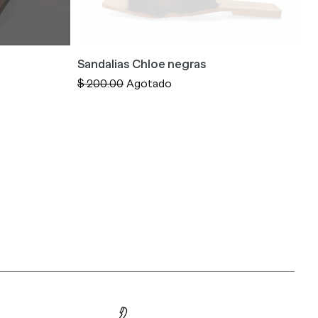
Sandalias Chloe negras
S
Precio
$ 200.00
Agotado
P
$
habitual
h