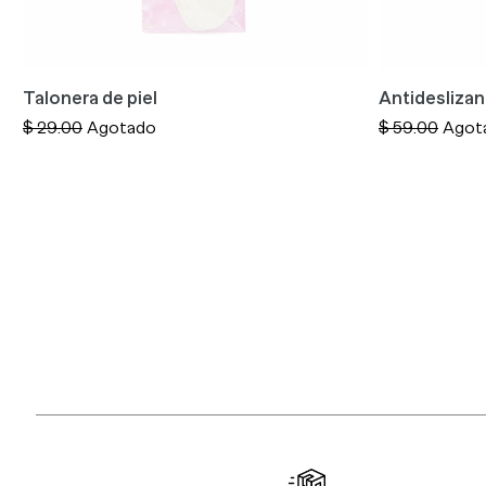
Talonera de piel
Antidesliza
Precio
$ 29.00
Agotado
Precio
$ 59.00
Agot
habitual
habitual