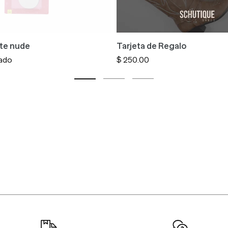
nte nude
Tarjeta de Regalo
ado
Precio
$ 250.00
habitual