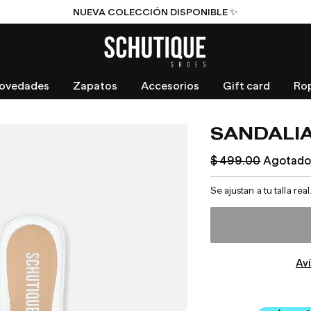
NUEVA COLECCIÓN DISPONIBLE ✨
ovedades
Zapatos
Accesorios
Gift card
Ro
SANDALI
Precio
$ 499.00
Agotad
habitual
Se ajustan a tu talla 
Av