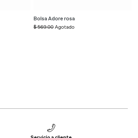
Bolsa Adore rosa
B
Precio
$ 569.00
Agotado
P
$
habitual
h
Servicio a cliente