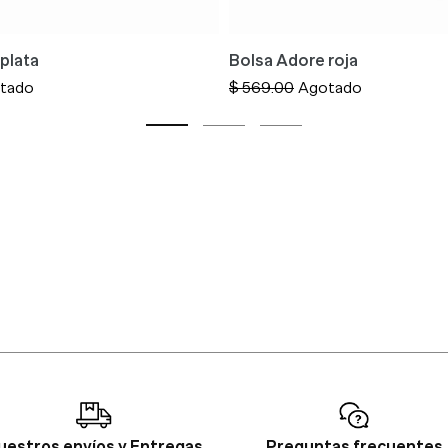
plata
Bolsa Adore roja
tado
Precio
$ 569.00
Agotado
habitual
uestros envíos y Entregas
Preguntas frecuentes