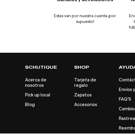
Estas van por nuestra cuenta ¡por
Env
supuesto!
háb
SCHUTIQUE
SHOP
AYUD
Acerca de
Tarjeta de
Contác
nosotros
regalo
Envíos y
Pick up local
Zapatos
FAQ'S
Blog
Accesorios
Cambios
Rastrea
Reembol