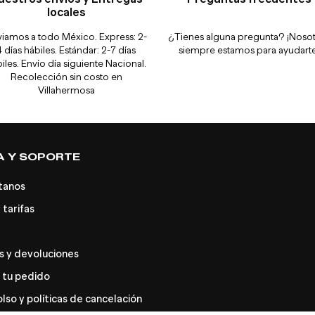
locales
iamos a todo México. Express: 2-
¿Tienes alguna pregunta? ¡Noso
4 días hábiles. Estándar: 2-7 días
siempre estamos para ayudarte
iles. Envío día siguiente Nacional.
Recolección sin costo en
Villahermosa
A Y SOPORTE
tanos
 tarifas
 y devoluciones
 tu pedido
so y políticas de cancelación