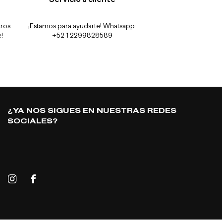
tros
¡Estamos para ayudarte! Whatsapp:
!
+52 1 2299828589
¿YA NOS SIGUES EN NUESTRAS REDES
SOCIALES?
Instagram
Facebook