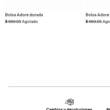
Bolsa Adore dorada
Bolsa Adore 
Precio
$ 569.00
Agotado
Precio
$ 569.00
Ago
habitual
habitual
Cambios y devoluciones
N